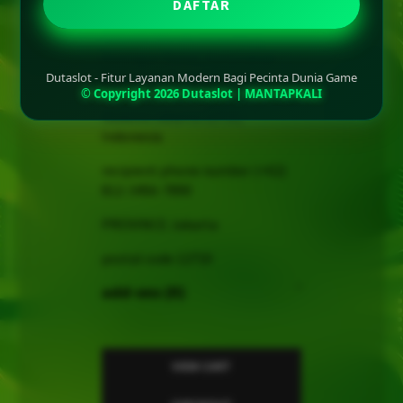
DAFTAR
delivery address
Jl. Gatot
Subroto No. 25, RT.2/RW.4,
Kuningan Barat, Kecamatan
Mampang Prapatan, Kota
Dutaslot - Fitur Layanan Modern Bagi Pecinta Dunia Game
© Copyright 2026 Dutaslot | MANTAPKALI
Jakarta Selatan, Daerah Khusus
Ibukota Jakarta 12710,
Indonesia
recipient phone number
(+62)
812-3456-7890
PROVINCE
Jakarta
postal code
12710
add-ons (0)
VIEW CART