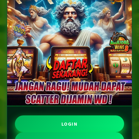
item added to your cart
DUTASLOT - FITUR
LAYANAN MODERN
BAGI PECINTA
DUNIA GAME
Rp 10.000
delivery option detail
delivery city
jakarta
delivery date
24/03/2025
delivery time
Afternoon | 13:00 -
18:00
delivery option detail
LOGIN
RECIPIENT NAME
jane doe