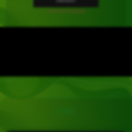
CHECKOUT
Continue shopping
Dutaslot menghadirkan sensasi berbeda penuh
kreativitas tantangan seru dan pengalaman bermain
yang tidak terlupakan Dutaslot.
Show More →
FAQ